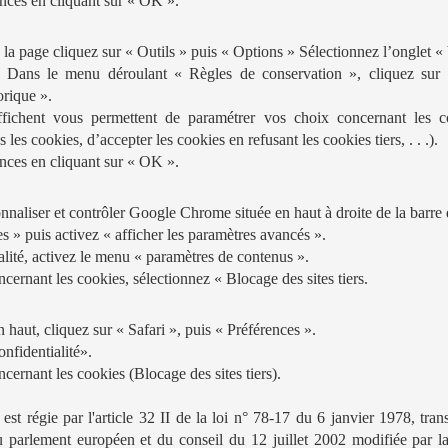
nces en cliquant sur « OK ».
la page cliquez sur « Outils » puis « Options » Sélectionnez l’onglet « 
: Dans le menu déroulant « Règles de conservation », cliquez sur « 
orique ».
ffichent vous permettent de paramétrer vos choix concernant les c
 les cookies, d’accepter les cookies en refusant les cookies tiers, . . .).
nces en cliquant sur « OK ».
nnaliser et contrôler Google Chrome située en haut à droite de la barre 
s » puis activez « afficher les paramètres avancés ».
alité, activez le menu « paramètres de contenus ».
ernant les cookies, sélectionnez « Blocage des sites tiers.
haut, cliquez sur « Safari », puis « Préférences ».
nfidentialité».
cernant les cookies (Blocage des sites tiers).
s est régie par l'article 32 II de la loi n° 78-17 du 6 janvier 1978, trans
 parlement européen et du conseil du 12 juillet 2002 modifiée par l