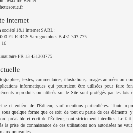
ion : Maxime Berlier
ettesortie.fr
e internet
la société 1&1 Internet SARL:
0 000 EUR RCS Sarreguemines B 431 303 775
 16
munautaire FR 13 431303775
ectuelle
ographies, textes, commentaires, illustrations, images animées ou no
plications informatiques qui pourraient être utilisées pour faire fon
éments reproduits ou utilisés sur le Site sont protégés par les lois 
eine et entière de l'Éditeur, sauf mentions particulières. Toute repr
n, sous quelque forme que ce soit, de tout ou partie de ces éléments, y
ord préalable et écrit de l'Éditeur, sont strictement interdites. Le fai
 la prise de connaissance de ces utilisations non autorisées ne vaut
on aux poursuites.