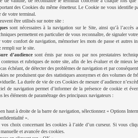
e de validité, de reconnaître le terminal concerné à chaque fois que
ortant des Cookies du même émetteur. Le Cookie ne vous identifie pa
 de votre terminal.
vent être utilisés sur notre site :
ques
sont nécessaires à la navigation sur le Site, ainsi qu’à l’accès a
hniques permettent en particulier de vous reconnaître, de signaler votre 
r votre confort de navigation, mémoriser les mots de passe et autres in
rempli sur le site.
ure d’audience
sont émis par nous ou par nos prestataires techniq
s contenus et rubriques de notre site, afin de les évaluer et de mieux l
 cas échéant, de détecter des problèmes de navigation et par conséquen
kies ne produisent que des statistiques anonymes et des volumes de fré
ividuelle. La durée de vie de ces Cookies de mesure d’audience n’excè
iel de navigation permet d’informer de la présence de cookie et évent
s les éléments de paramétrage des principaux navigateurs :
n haut à droite de la barre de navigation, sélectionnez « Options Intern
nfidentialité ».
vos choix concernant les cookies à l’aide d’un curseur. Si vous cli
 manuelle et avancée des cookies.