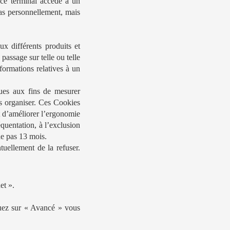
 ce terminal accède à un
s personnellement, mais
ux différents produits et
passage sur telle ou telle
formations relatives à un
ues aux fins de mesurer
es organiser. Ces Cookies
t d’améliorer l’ergonomie
quentation, à l’exclusion
de pas 13 mois.
uellement de la refuser.
et ».
quez sur « Avancé » vous