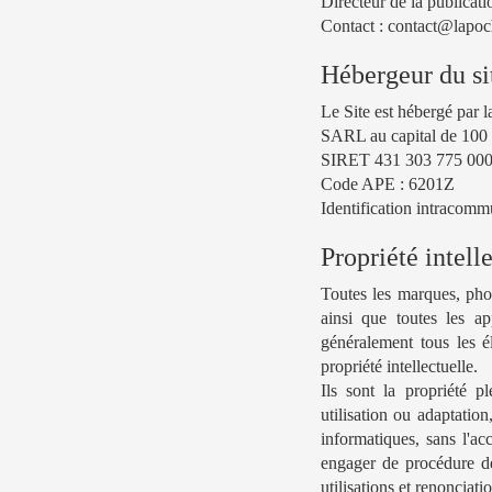
Directeur de la publicat
Contact :
contact@lapoch
Hébergeur du sit
Le Site est hébergé par 
SARL au capital de 10
SIRET 431 303 775 000
Code APE : 6201Z
Identification intracom
Propriété intell
Toutes les marques, phot
ainsi que toutes les ap
généralement tous les él
propriété intellectuelle.
Ils sont la propriété pl
utilisation ou adaptatio
informatiques, sans l'acc
engager de procédure dès
utilisations et renonciati